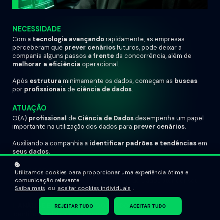
NECESSIDADE
Com a
tecnologia avançando
rapidamente, as empresas
perceberam que
prever cenários
futuros, pode deixar a
compania alguns passos
a frente
da concorrência, além de
melhorar a eficiência
operacional.
Após
estrutura
minimamente os dados, começam as
buscas
por
profissionais
de
ciência de dados
.
ATUAÇÃO
O(A)
profissional
de
Ciência de Dados
desempenha um papel
importante na utilização dos dados para
prever cenários
.
Auxiliando a companhia a
identificar padrões e tendências
em
seus dados
.
RESULTADOS
Utilizamos cookies para proporcionar uma experiência ótima e
Esses são algumas maneiras da Ciência de Dados atender seu
comunicação relevante.
propósito:
Saiba mais
ou
aceitar cookies individuais
.
1.
ANÁLISE EXPLORATÓRIA DOS DADOS
REJEITAR TUDO
ACEITAR TUDO
Identifica padõres e tendências